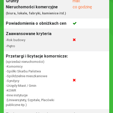
Grunty
mail:
Nieruchomości komercyjne
co godzinę
(biura, lokale, fabryki, kamienice itd.)
Powiadomienia o obniżkach cen
Zaawansowane kryteria
-Rok budowy
-Piętro
Przetargi i licytacje komornicze:
(sprzedaż nieruchomości)
-Komornicy
-Spółki Skarbu Państwa
-Spółdzielnie mieszkaniowe
-Syndycy
-Urzędy Miast / Gmin
-KOWR
-Inne instytucje
(Uniwersytety, Szpitale, Placówki
publiczne itp.)