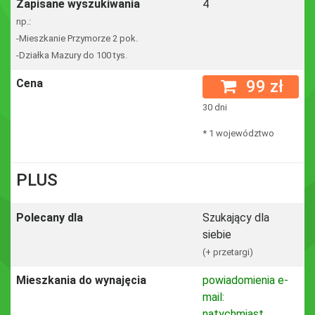
Zapisane wyszukiwania
4
np.:
-Mieszkanie Przymorze 2 pok.
-Działka Mazury do 100 tys.
Cena
99 zł
30 dni
* 1 województwo
PLUS
Polecany dla
Szukający dla
siebie
(+ przetargi)
Mieszkania do wynajęcia
powiadomienia e-
mail:
natychmiast